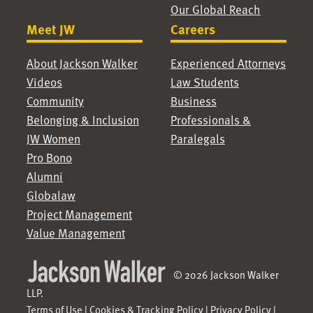
Our Global Reach
Meet JW
Careers
About Jackson Walker
Experienced Attorneys
Videos
Law Students
Community
Business
Belonging & Inclusion
Professionals &
JW Women
Paralegals
Pro Bono
Alumni
Globalaw
Project Management
Value Management
© 2026 Jackson Walker
LLP.
Terms of Use
|
Cookies & Tracking Policy
|
Privacy Policy
|