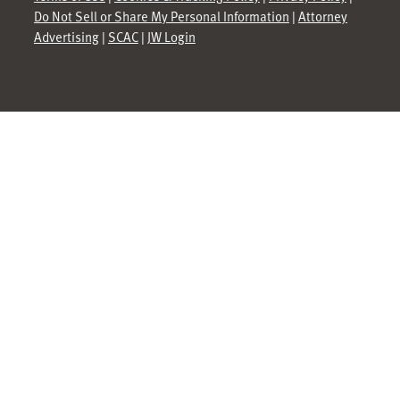
Do Not Sell or Share My Personal Information
|
Attorney
Advertising
|
SCAC
|
JW Login